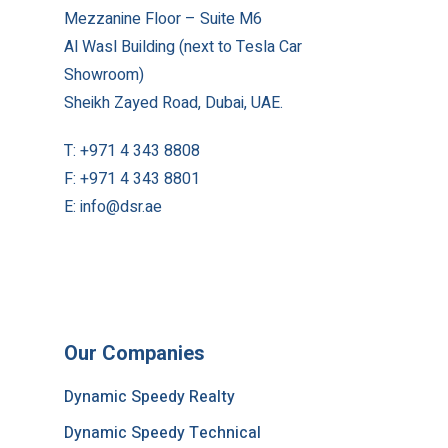
Mezzanine Floor – Suite M6
Al Wasl Building (next to Tesla Car
Showroom)
Sheikh Zayed Road, Dubai, UAE.
T:
+971 4 343 8808
F:
+971 4 343 8801
E:
info@dsr.ae
Our Companies
Dynamic Speedy Realty
Dynamic Speedy Technical