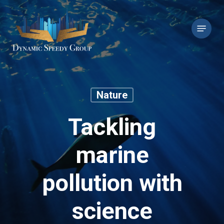
Skip
to
Menu
main
content
Nature
Tackling
marine
pollution with
science